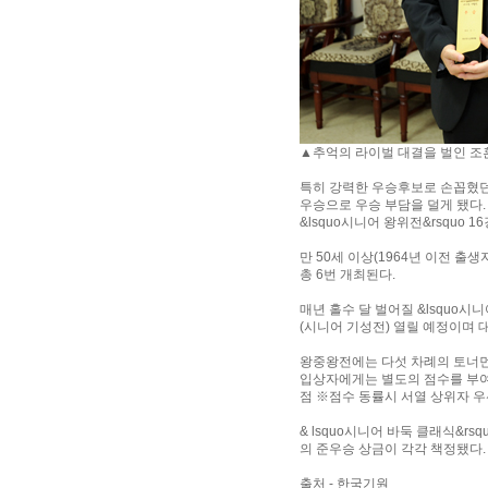
▲추억의 라이벌 대결을 벌인 조훈
특히 강력한 우승후보로 손꼽혔던 
우승으로 우승 부담을 덜게 됐다. 
&lsquo시니어 왕위전&rsquo
만 50세 이상(1964년 이전 출
총 6번 개최된다.
매년 홀수 달 벌어질 &lsquo시니
(시니어 기성전) 열릴 예정이며 
왕중왕전에는 다섯 차례의 토너먼
입상자에게는 별도의 점수를 부여해 
점 ※점수 동률시 서열 상위자 우선
& lsquo시니어 바둑 클래식&r
의 준우승 상금이 각각 책정됐다.
출처 - 한국기원