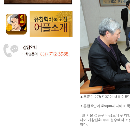
▲조훈현 9단(왼쪽)이 서봉수 
조훈현 9단이 &lsquo시니어 바둑
1일 서울 성동구 마장로에 위치한 한
니어 기왕전&rsquo 결승에서 
었다.