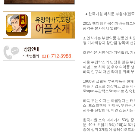
▲한국기원 박치문 부총재(왼쪽)
2015 엠디엠 한국여자바둑리그
광약품 본사에서 열렸다.
조인식에는 부광약품 김동연 회장을
정 기사회장과 창단팀 감독에 선임된
조인식은 서명식과 기념촬영, 기념
서울 부광탁스의 단장을 맡은 부
이념으로 치약 및 우수 의약품 
바둑 인구의 저변 확대를 위해 부
1960년 설립된 부광약품은 현재
하는 기업으로 성장하고 있는 제약
&lsquo부광탁스&rsquo로 친숙
바둑 두는 여자는 아름답다는 캐치
스, 포스코켐텍, 인제군, 부안군,
선수를 선발한다. 메인 스폰서는 
한국기원 소속 여자기사 53명 중 
분, 40초 초읽기 5회) 2국]의 
중에 상위 3개팀이 플레이오프와